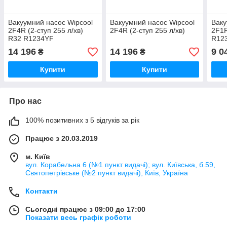
Вакуумний насос Wipcool
Вакуумний насос Wipcool
Ваку
2F4R (2-ступ 255 л/хв)
2F4R (2-ступ 255 л/хв)
2F1R
R32 R1234YF
R12
14 196
14 196
9 0
₴
₴
Купити
Купити
Про нас
100% позитивних з 5 відгуків за рік
Працює з 20.03.2019
м. Київ
вул. Корабельна 6 (№1 пункт видачі); вул. Київська, б.59,
Святопетрівське (№2 пункт видачі), Київ, Україна
Контакти
Сьогодні працює з 09:00 до 17:00
Показати весь графік роботи