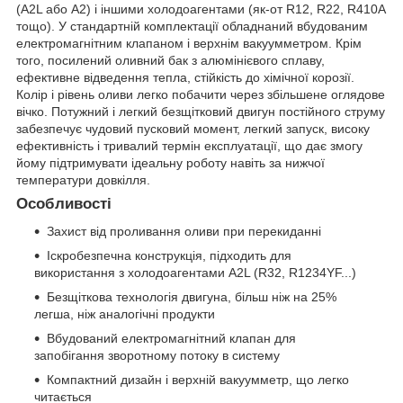
(A2L або A2) і іншими холодоагентами (як-от R12, R22, R410A
тощо). У стандартній комплектації обладнаний вбудованим
електромагнітним клапаном і верхнім вакуумметром. Крім
того, посилений оливний бак з алюмінієвого сплаву,
ефективне відведення тепла, стійкість до хімічної корозії.
Колір і рівень оливи легко побачити через збільшене оглядове
вічко. Потужний і легкий безщітковий двигун постійного струму
забезпечує чудовий пусковий момент, легкий запуск, високу
ефективність і тривалий термін експлуатації, що дає змогу
йому підтримувати ідеальну роботу навіть за нижчої
температури довкілля.
Особливості
Захист від проливання оливи при перекиданні
Іскробезпечна конструкція, підходить для
використання з холодоагентами A2L (R32, R1234YF...)
Безщіткова технологія двигуна, більш ніж на 25%
легша, ніж аналогічні продукти
Вбудований електромагнітний клапан для
запобігання зворотному потоку в систему
Компактний дизайн і верхній вакуумметр, що легко
читається