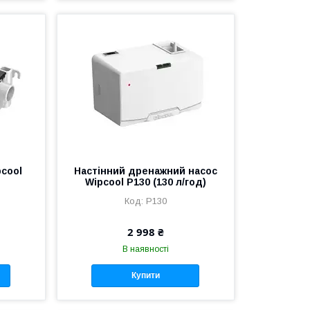
cool
Настінний дренажний насос
Wipcool P130 (130 л/год)
P130
2 998 ₴
В наявності
Купити