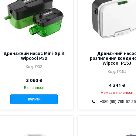
Дренажний насос Mini-Split
Дренажний насо
Wipcool P32
розпилення конден
Wipcool P15J
P32
P15J
3 060 ₴
4 341 ₴
В наявності
Немає в наявності
Купити
+380 (95) 795-62-26