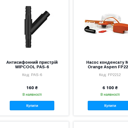
Антисифонний пристрій
Насос конденсату M
WIPCOOL PAS-6
Orange Aspen FP22
PAS-6
FP2212
160 ₴
6 100 ₴
В наявності
В наявності
Купити
Купити