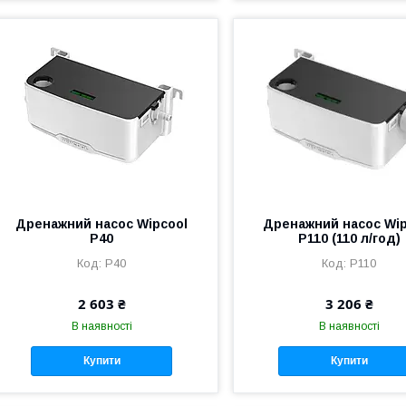
Дренажний насос Wipcool
Дренажний насос Wip
P40
P110 (110 л/год)
P40
P110
2 603 ₴
3 206 ₴
В наявності
В наявності
Купити
Купити