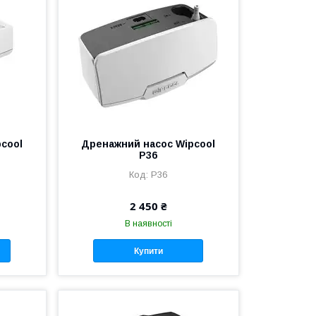
cool
Дренажний насос Wipcool
P36
P36
2 450 ₴
В наявності
Купити