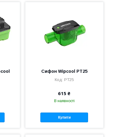
cool
Сифон Wipcool PT25
PT25
615 ₴
В наявності
Купити