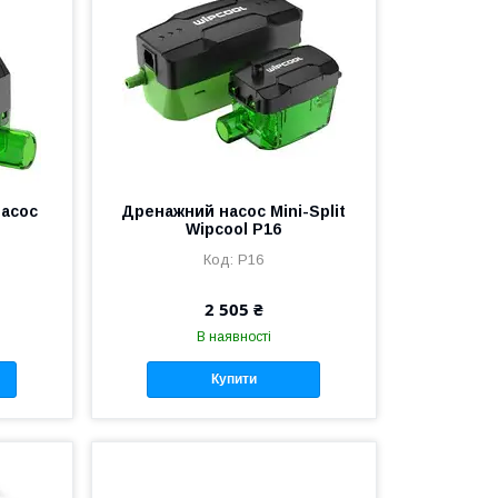
насос
Дренажний насос Mini-Split
Wipcool P16
P16
2 505 ₴
В наявності
Купити