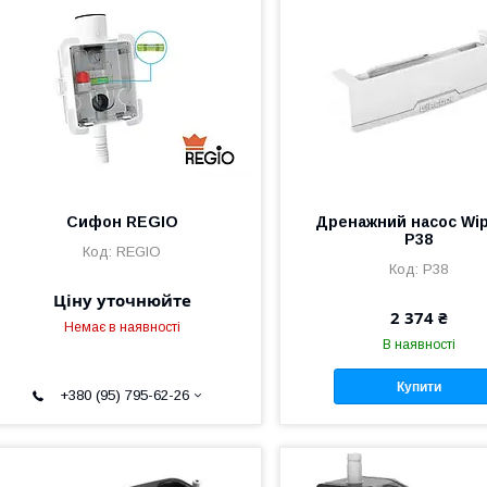
Сифон REGIO
Дренажний насос Wip
P38
REGIO
P38
Ціну уточнюйте
2 374 ₴
Немає в наявності
В наявності
Купити
+380 (95) 795-62-26