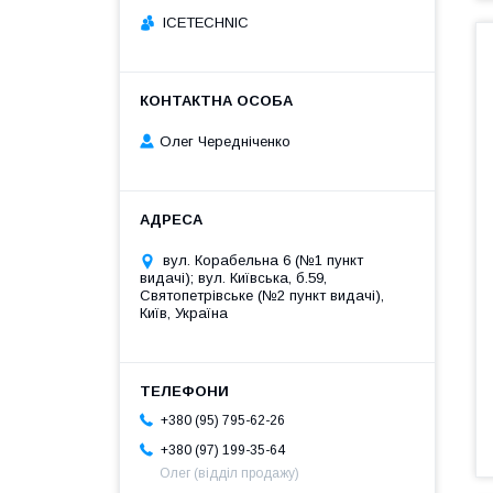
ICETECHNIC
Олег Чередніченко
вул. Корабельна 6 (№1 пункт
видачі); вул. Київська, б.59,
Святопетрівське (№2 пункт видачі),
Київ, Україна
+380 (95) 795-62-26
+380 (97) 199-35-64
Олег (відділ продажу)