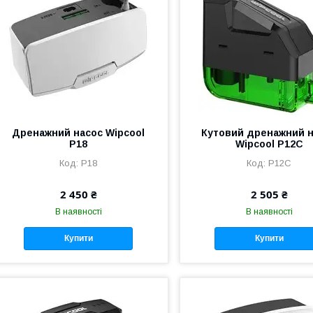
Дренажний насос Wipcool
Кутовий дренажний 
P18
Wipcool P12C
P18
P12C
2 450 ₴
2 505 ₴
В наявності
В наявності
Купити
Купити