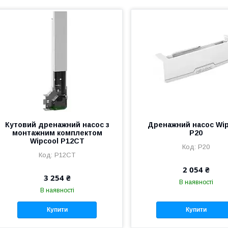
Кутовий дренажний насос з
Дренажний насос Wip
монтажним комплектом
P20
Wipcool P12CТ
P20
P12CТ
2 054 ₴
3 254 ₴
В наявності
В наявності
Купити
Купити