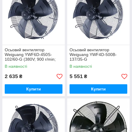
Осьовий вентилятор
Осьовий вентилятор
Weiguang YWF6D-450S-
Weiguang YWF4D-500B-
102/60-G (380V; 900 r/min;
137/35-G
3520 m3/h)
В наявності
В наявності
2 635
5 551
₴
₴
Купити
Купити