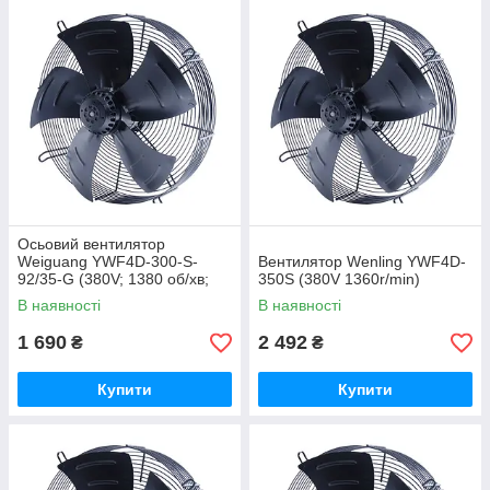
Осьовий вентилятор
Weiguang YWF4D-300-S-
Вентилятор Wenling YWF4D-
92/35-G (380V; 1380 об/хв;
350S (380V 1360r/min)
1563 м3/год.)
В наявності
В наявності
1 690
2 492
₴
₴
Купити
Купити