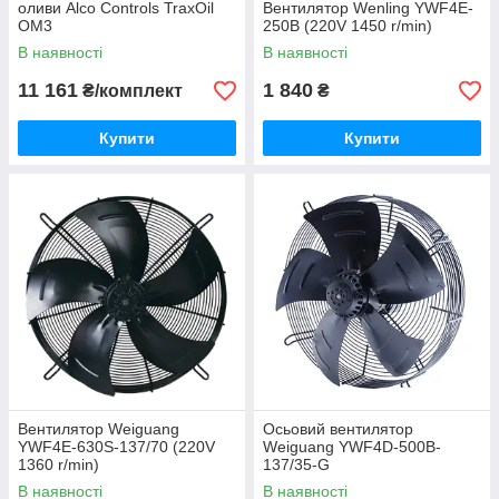
оливи Alco Controls TraxOil
Вентилятор Wenling YWF4E-
OM3
250B (220V 1450 r/min)
В наявності
В наявності
11 161
1 840
₴/комплект
₴
Купити
Купити
Вентилятор Weiguang
Осьовий вентилятор
YWF4E-630S-137/70 (220V
Weiguang YWF4D-500B-
1360 r/min)
137/35-G
В наявності
В наявності