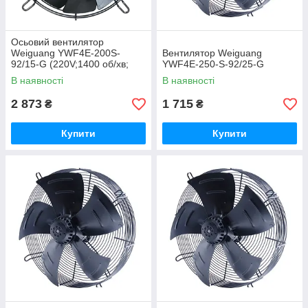
Осьовий вентилятор
Weiguang YWF4E-200S-
Вентилятор Weiguang
92/15-G (220V;1400 об/хв;
YWF4E-250-S-92/25-G
415 м3/годину)
В наявності
В наявності
2 873
1 715
₴
₴
Купити
Купити