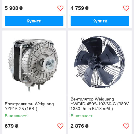
5 908
4 759
₴
₴
Купити
Купити
Вентилятор Weiguang
Електродвигун Weiguang
YWF4D-450S-102/60-G (380V
YZF16-25 (16Вт)
1350 r/min 5418 m³/h)
В наявності
В наявності
679
2 876
₴
₴