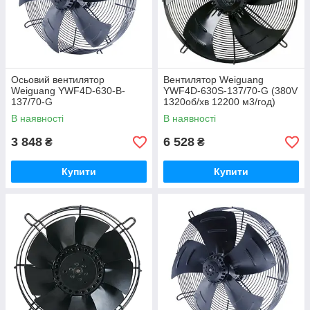
Осьовий вентилятор
Вентилятор Weiguang
Weiguang YWF4D-630-B-
YWF4D-630S-137/70-G (380V
137/70-G
1320об/хв 12200 м3/год)
В наявності
В наявності
3 848
6 528
₴
₴
Купити
Купити