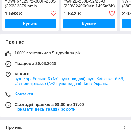
YDWF67L25P2-300P-250S
YWF2E-250B-92/25-G
YWF
(220V 2579 r/min
(220V 2400r/min 1495m³/h)
(380
1524m3/h)
m³/h
1 593
1 842
2 6
₴
₴
Купити
Купити
Про нас
100% позитивних з 5 відгуків за рік
Працює з 20.03.2019
м. Київ
вул. Корабельна 6 (№1 пункт видачі); вул. Київська, б.59,
Святопетрівське (№2 пункт видачі), Київ, Україна
Контакти
Сьогодні працює з 09:00 до 17:00
Показати весь графік роботи
Про нас