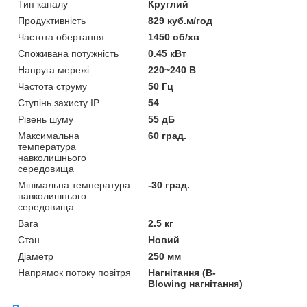
Тип каналу
Круглий
Продуктивність
829 куб.м/год
Частота обертання
1450 об/хв
Споживана потужність
0.45 кВт
Напруга мережі
220~240 В
Частота струму
50 Гц
Ступінь захисту IP
54
Рівень шуму
55 дБ
Максимальна
60 град.
температура
навколишнього
середовища
Мінімальна температура
-30 град.
навколишнього
середовища
Вага
2.5 кг
Стан
Новий
Діаметр
250 мм
Напрямок потоку повітря
Нагнітання (B-
Blowing нагнітання)