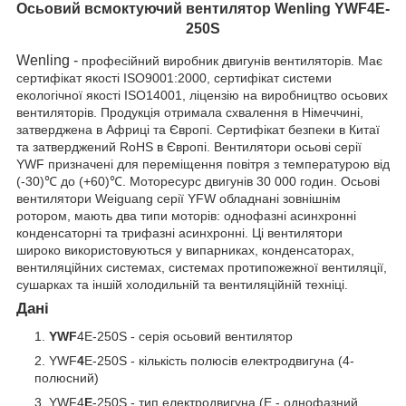
Осьовий всмоктуючий вентилятор Wenling YWF4E-
250S
Wenling -
професійний виробник двигунів вентиляторів. Має
сертифікат якості ISO9001:2000, сертифікат системи
екологічної якості ISO14001, ліцензію на виробництво осьових
вентиляторів. Продукція отримала схвалення в Німеччині,
затверджена в Африці та Європі. Сертифікат безпеки в Китаї
та затверджений RoHS в Європі. Вентилятори осьові серії
YWF призначені для переміщення повітря з температурою від
(-30)℃ до (+60)℃. Моторесурс двигунів 30 000 годин. Осьові
вентилятори Weiguang серії YFW обладнані зовнішнім
ротором, мають два типи моторів: однофазні асинхронні
конденсаторні та трифазні асинхронні. Ці вентилятори
широко використовуються у випарниках, конденсаторах,
вентиляційних системах, системах протипожежної вентиляції,
сушарках та іншій холодильній та вентиляційній техніці.
Дані
YWF
4E-250S - серія осьовий вентилятор
YWF
4
E-250S - кількість полюсів електродвигуна (4-
полюсний)
YWF4
E
-250S
- тип електродвигуна (E - однофазний