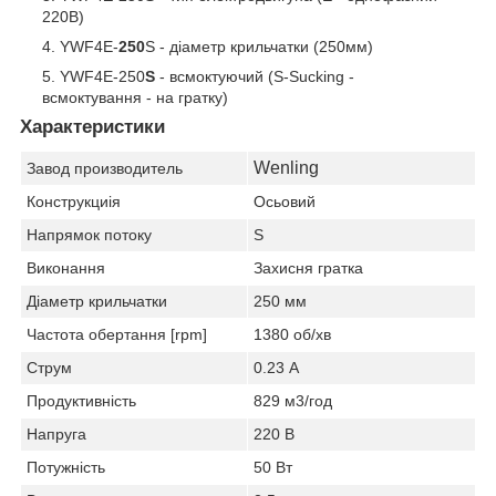
220В)
YWF4E-
250
S - діаметр крильчатки (250мм)
YWF4E-250
S
- всмоктуючий (S-Sucking -
всмоктування - на гратку)
Характеристики
Wenling
Завод производитель
Конструкциія
Осьовий
Напрямок потоку
S
Виконання
Захисня гратка
Діаметр крильчатки
250 мм
Частота обертання [rpm]
1380 об/хв
Струм
0.23 А
Продуктивність
829 м3/год
Напруга
220 В
Потужність
50 Вт