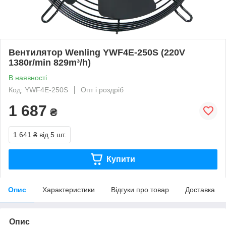
Вентилятор Wenling YWF4E-250S (220V
1380r/min 829m³/h)
В наявності
Код: YWF4E-250S
Опт і роздріб
1 687
₴
1 641 ₴
від 5 шт.
Купити
Опис
Характеристики
Відгуки про товар
Доставка
Опис