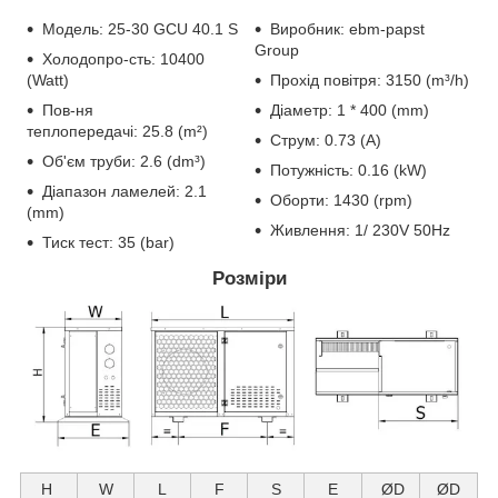
Модель: 25-30 GCU 40.1 S
Виробник: ebm-papst
Group
Холодопро-сть: 10400
(Watt)
Прохід повітря: 3150 (m³/h)
Пов-ня
Діаметр: 1 * 400 (mm)
теплопередачі: 25.8 (m²)
Струм: 0.73 (А)
Об'єм труби: 2.6 (dm³)
Потужність: 0.16 (kW)
Діапазон ламелей: 2.1
Оборти: 1430 (rpm)
(mm)
Живлення: 1/ 230V 50Hz
Тиск тест: 35 (bar)
Розміри
H
W
L
F
S
E
ØD
ØD