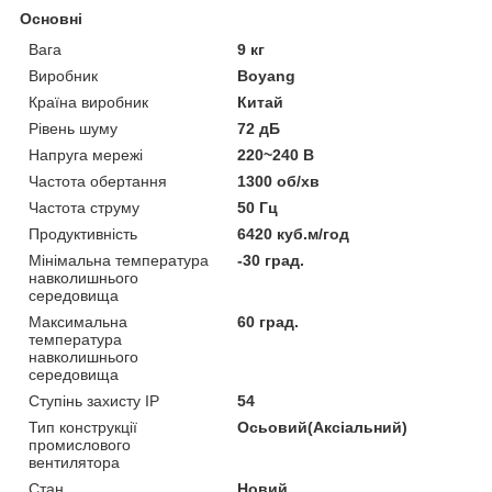
Основні
Вага
9 кг
Виробник
Boyang
Країна виробник
Китай
Рівень шуму
72 дБ
Напруга мережі
220~240 В
Частота обертання
1300 об/хв
Частота струму
50 Гц
Продуктивність
6420 куб.м/год
Мінімальна температура
-30 град.
навколишнього
середовища
Максимальна
60 град.
температура
навколишнього
середовища
Ступінь захисту IP
54
Тип конструкції
Осьовий(Аксіальний)
промислового
вентилятора
Стан
Новий