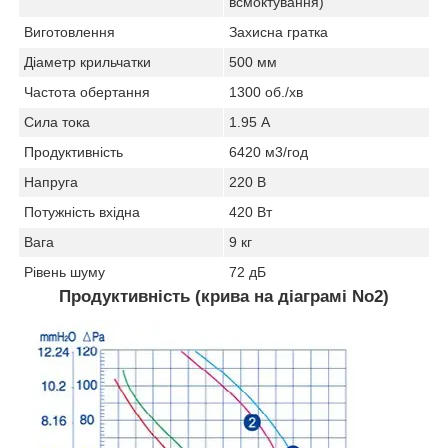
всмоктування)
Виготовлення
Захисна гратка
Діаметр крильчатки
500 мм
Частота обертання
1300 об./хв
Сила тока
1.95 А
Продуктивність
6420 м3/год
Напруга
220 В
Потужність вхідна
420 Вт
Вага
9 кг
Рівень шуму
72 дБ
Продуктивність (крива на діаграмі No2)