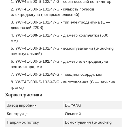
YWF
4E-500-S-102/47-G - серія осьовий вентилятор
YWF
4
E-500-S-102/47-G - кількість полюсів
електродвигуна (чотирьохполюсний)
YWF4
E
-500-S-102/47-G - тип електродвигуна (E —
двофазний 220В)
YWF4E-
500
-S-102/47-G - діаметр крильчатки (500
мм)
YWF4E-500-
S
-102/47-G - всмоктувальний (S-Sucking
всмоктувальний)
YWF4E-500-S-
102
/47-G - діаметр електродвигуна
вентилятора, мм
YWF4E-500-S-102/
47
-G - товщина осердя, мм
YWF4E-500-S-102/47-
G
- виготовлення (G — захисна
гратка)
Характеристики
Завод виробник
BOYANG
Конструкція
Осьовий
Напрямок потоку
Всмоктування (S-Sucking