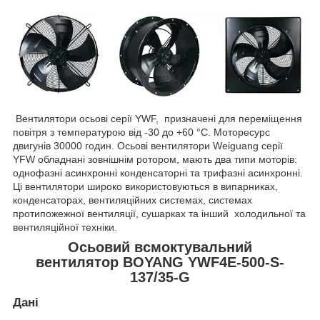
Вентилятори осьові серії YWF, призначені для переміщення
повітря з температурою від -30 до +60 °C. Моторесурс
двигунів 30000 годин. Осьові вентилятори Weiguang серії
YFW обладнані зовнішнім ротором, мають два типи моторів:
однофазні асинхронні конденсаторні та трифазні асинхронні.
Ці вентилятори широко використовуються в випарниках,
конденсаторах, вентиляційних системах, системах
протипожежної вентиляції, сушарках та інший холодильної та
вентиляційної техніки.
Осьовий всмоктувальний
вентилятор BOYANG YWF4E-500-S-
137/35-G
Дані