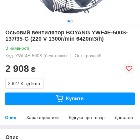
Осьовий вентилятор BOYANG YWF4E-500S-
137/35-G (220 V 1300r/min 6420m3/h)
В наявності
Код: YWF4E-500S (безготівка)
Опт і роздріб
2 908
₴
2 827 ₴
від 5 шт.
Купити
Опис
Характеристики
Відгуки про товар
Доставка
Опис