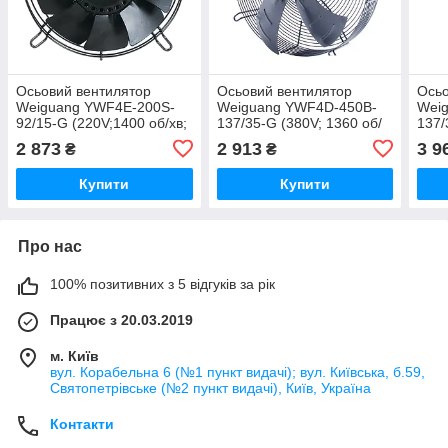
Осьовий вентилятор
Осьовий вентилятор
Осьо
Weiguang YWF4E-200S-
Weiguang YWF4D-450B-
Wei
92/15-G (220V;1400 об/хв;
137/35-G (380V; 1360 об/
137/
415 м3/годину)
хв; 4800 м3/год)
4840
2 873
2 913
3 9
₴
₴
Купити
Купити
Про нас
100% позитивних з 5 відгуків за рік
Працює з 20.03.2019
м. Київ
вул. Корабельна 6 (№1 пункт видачі); вул. Київська, б.59,
Святопетрівське (№2 пункт видачі), Київ, Україна
Контакти