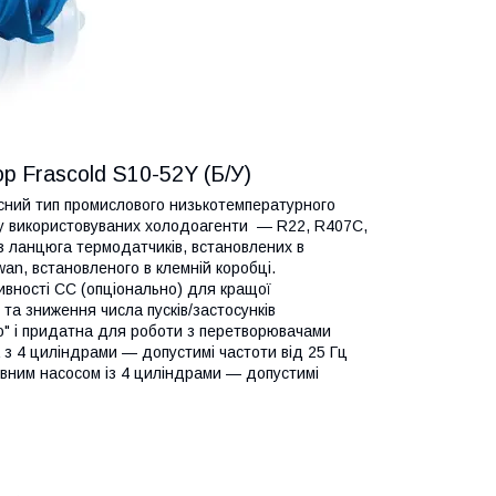
р Frascold S10-52Y (Б/У)
сний тип промислового низькотемпературного
ку використовуваних холодоагенти — R22, R407C,
з ланцюга термодатчиків, встановлених в
an, встановленого в клемній коробці.
вності CC (опціонально) для кращої
та зниження числа пусків/застосунків
ю" і придатна для роботи з перетворювачами
 з 4 циліндрами — допустимі частоти від 25 Гц
ивним насосом із 4 циліндрами — допустимі