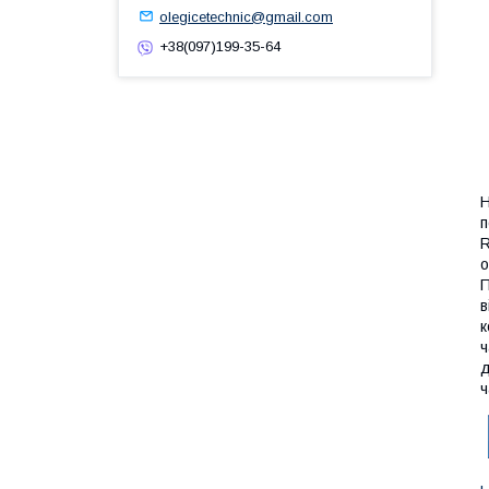
olegicetechnic@gmail.com
+38(097)199-35-64
Н
п
R
о
П
в
к
ч
д
ч