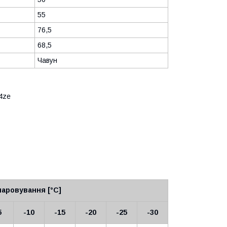
55
76,5
68,5
Чавун
4ze
аровування [°C]
5
-10
-15
-20
-25
-30