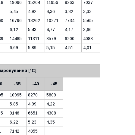
18
19096
15204
11956
9263
7037
5,45
4,92
4,36
3,82
3,33
60
16796
13262
10271
7734
5565
6,12
5,43
4,77
4,17
3,66
89
14485
11311
8579
6200
4088
6,69
5,89
5,15
4,51
4,01
аровування [°C]
0
-35
-40
-45
05
10995
8270
5809
5,85
4,99
4,22
15
9146
6651
4308
6,22
5,23
4,35
1
7142
4855