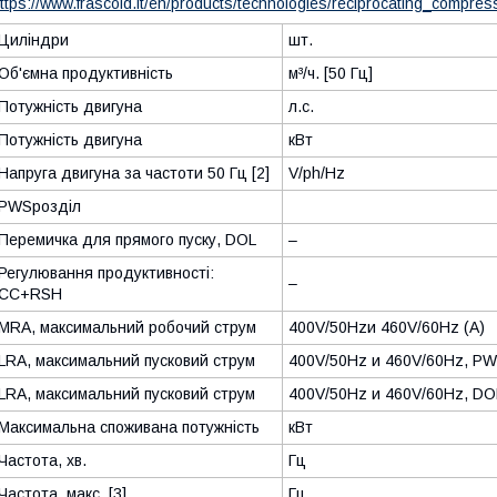
ttps://www.frascold.it/en/products/technologies/reciprocating_compres
Циліндри
шт.
Об'ємна продуктивність
м³/ч. [50 Гц]
Потужність двигуна
л.с.
Потужність двигуна
кВт
Напруга двигуна за частоти 50 Гц [2]
V/ph/Hz
PWSрозділ
Перемичка для прямого пуску, DOL
–
Регулювання продуктивності:
–
CC+RSH
MRA, максимальний робочий струм
400V/50Hzи 460V/60Hz (А)
LRA, максимальний пусковий струм
400V/50Hz и 460V/60Hz, PW
LRA, максимальний пусковий струм
400V/50Hz и 460V/60Hz, DO
Максимальна споживана потужність
кВт
Частота, хв.
Гц
Частота, макс. [3]
Гц