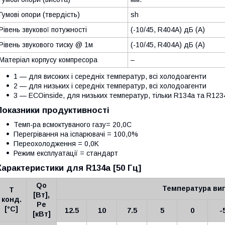
Гумові опори (твердість)
sh
Рівень звукової потужності
(-10/45, R404A) дБ (А)
Рівень звукового тиску @ 1м
(-10/45, R404A) дБ (А)
Матеріал корпусу компресора
–
1 — для високих і середніх температур, всі холодоагенти
2 — для низьких і середніх температур, всі холодоагенти
3 — ECOinside, для низьких температур, тільки R134a та R123
Показники продуктивності
Темп-ра всмоктуваного газу= 20,0C
Перегрівання на іспарювачі = 100,0%
Переохолодження = 0,0K
Режим експлуатації = стандарт
Характеристики для
R134a
[50 Гц]
Qo
Температура вип
Т
[Вт],
конд.
Pe
[°C]
12.5
10
7.5
5
0
-
[кВт]