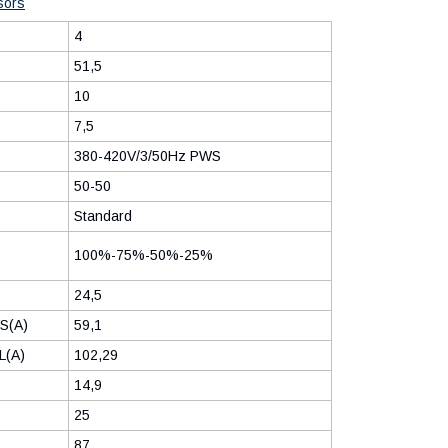
sors
4
51,5
10
7,5
380-420V/3/50Hz PWS
50-50
Standard
100%-75%-50%-25%
24,5
S(А)
59,1
L(А)
102,29
14,9
25
87