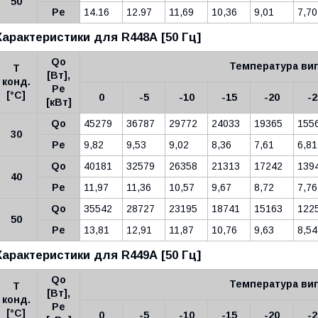
50
Pe
14.16
12.97
11,69
10,36
9,01
7,70
Характеристики для
R448A
[50 Гц]
Qo
Температура вип
Т
[Вт],
конд.
Pe
[°C]
0
-5
-10
-15
-20
-2
[кВт]
Qo
45279
36787
29772
24033
19365
155
30
Pe
9,82
9,53
9,02
8,36
7,61
6,81
Qo
40181
32579
26358
21313
17242
139
40
Pe
11,97
11,36
10,57
9,67
8,72
7,76
Qo
35542
28727
23195
18741
15163
122
50
Pe
13,81
12,91
11,87
10,76
9,63
8,54
Характеристики для
R449A
[50 Гц]
Qo
Температура вип
Т
[Вт],
конд.
Pe
[°C]
0
-5
-10
-15
-20
-2