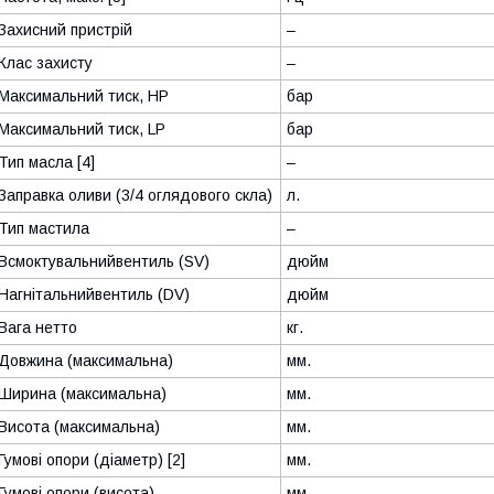
Захисний пристрій
–
Клас захисту
–
Максимальний тиск, HP
бар
Максимальний тиск, LP
бар
Тип масла [4]
–
Заправка оливи (3/4 оглядового скла)
л.
Тип мастила
–
Всмоктувальнийвентиль (SV)
дюйм
Нагнітальнийвентиль (DV)
дюйм
Вага нетто
кг.
Довжина (максимальна)
мм.
Ширина (максимальна)
мм.
Висота (максимальна)
мм.
Гумові опори (діаметр) [2]
мм.
Гумові опори (висота)
мм.