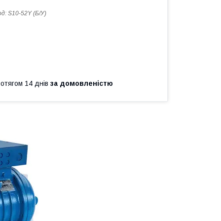
од:
S10-52Y (Б/У)
ротягом 14 днів
за домовленістю