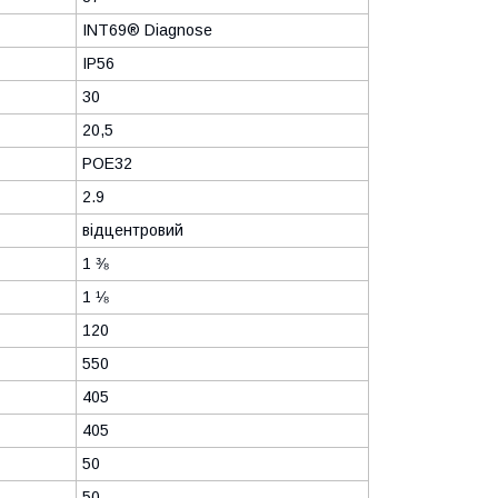
INT69® Diagnose
IP56
30
20,5
POE32
2.9
відцентровий
1 ⅜
1 ⅛
120
550
405
405
50
50