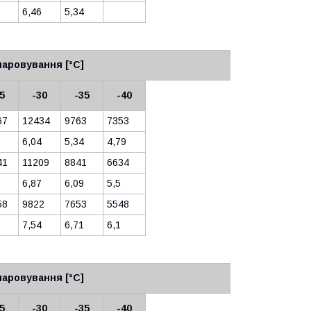
6,46
5,34
аровування [°C]
5
-30
-35
-40
67
12434
9763
7353
6,04
5,34
4,79
41
11209
8841
6634
6,87
6,09
5,5
58
9822
7653
5548
7,54
6,71
6,1
аровування [°C]
5
-30
-35
-40