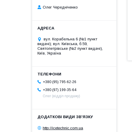
Олег Чередніченко
вул. Корабельна 6 (№1 пункт
видачі); вул. Київська, б.59,
Святопетрівське (№2 пункт видачі),
Київ, Україна
+380 (95) 795-62-26
+380 (97) 199-35-64
Олег (відділ продажу)
http://icetechnic.com.ua