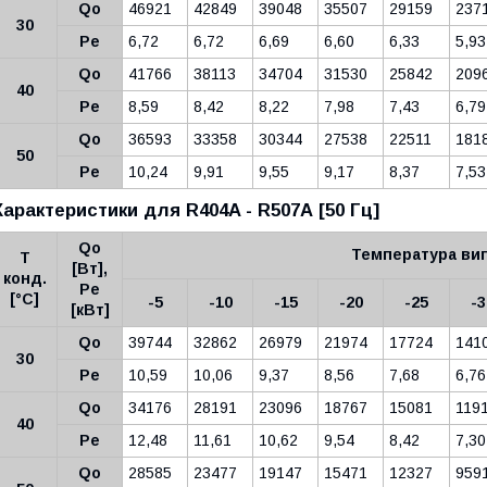
Qo
46921
42849
39048
35507
29159
237
30
Pe
6,72
6,72
6,69
6,60
6,33
5,93
Qo
41766
38113
34704
31530
25842
209
40
Pe
8,59
8,42
8,22
7,98
7,43
6,79
Qo
36593
33358
30344
27538
22511
181
50
Pe
10,24
9,91
9,55
9,17
8,37
7,53
Характеристики для
R404A - R507A
[50 Гц]
Qo
Температура вип
Т
[Вт],
конд.
Pe
[°C]
-5
-10
-15
-20
-25
-3
[кВт]
Qo
39744
32862
26979
21974
17724
141
30
Pe
10,59
10,06
9,37
8,56
7,68
6,76
Qo
34176
28191
23096
18767
15081
119
40
Pe
12,48
11,61
10,62
9,54
8,42
7,30
Qo
28585
23477
19147
15471
12327
959