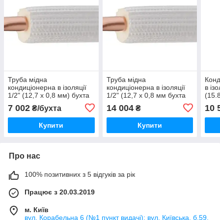
Труба мідна
Труба мідна
Конд
кондиціонерна в ізоляції
кондиціонерна в ізоляції
в із
1/2" (12,7 x 0,8 мм) бухта
1/2" (12,7 x 0,8 мм бухта
(15.
25м ISOCLIMA (Італія)
50м) ISOCLIMA (Італія)
7 002
14 004
10 
₴/бухта
₴
Купити
Купити
Про нас
100% позитивних з 5 відгуків за рік
Працює з 20.03.2019
м. Київ
вул. Корабельна 6 (№1 пункт видачі); вул. Київська, б.59,