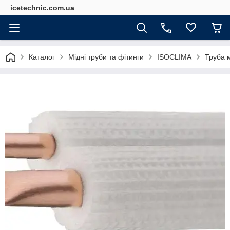
icetechnic.com.ua
Каталог
Мідні труби та фітинги
ISOCLIMA
Труба м