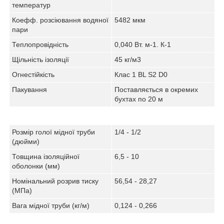
температур
Коефф. розсіювання водяної
5482 мкм
пари
Теплопровідність
0,040 Вт. м-1. К-1
Щільність ізоляції
45 кг/м3
Огнестійкість
Клас 1 BL S2 D0
Пакування
Поставляється в окремих
бухтах по 20 м
Розмір голої мідної труби
1/4 - 1/2
(дюйми)
Товщина ізоляційної
6,5 - 10
оболонки (мм)
Номінальний розрив тиску
56,54 - 28,27
(МПа)
Вага мідної труби (кг/м)
0,124 - 0,266