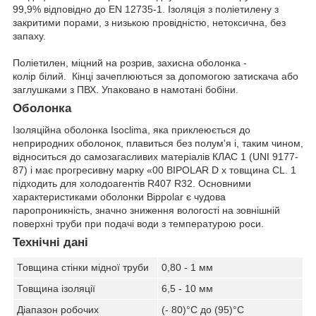
99,9% відповідно до EN 12735-1. Ізоляція з поліетилену з
закритими порами, з низькою провідністю, нетоксична, без
запаху.
Поліетилен, міцний на розрив, захисна оболонка -
колір білий. Кінці зачеплюються за допомогою затискача або
заглушками з ПВХ. Упаковано в намотані бобіни.
Оболонка
Ізоляційна оболонка Isoclima, яка приклеюється до
неприродних оболонок, плавиться без полум'я і, таким чином,
відноситься до самозагасливих матеріалів КЛАС 1 (UNI 9177-
87) і має прогресивну марку «00 BIPOLAR D x товщина CL. 1
підходить для холодоагентів R407 R32. Основними
характеристиками оболонки Bippolar є чудова
паропроникність, значно зниження вологості на зовнішній
поверхні труби при подачі води з температурою роси.
Технічні дані
Товщина стінки мідної труби
0,80 - 1 мм
Товщина ізоляції
6,5 - 10 мм
Діапазон робочих
(- 80)°С до (95)°С