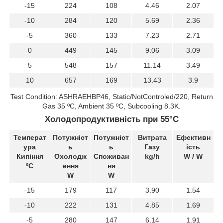
-15
224
108
4.46
2.07
-10
284
120
5.69
2.36
-5
360
133
7.23
2.71
0
449
145
9.06
3.09
5
548
157
11.14
3.49
10
657
169
13.43
3.9
Test Condition: ASHRAEHBP46, Static/NotControled/220, Return
Gas 35 ºC, Ambient 35 ºC, Subcooling 8.3K.
Холодопродуктивність при 55°C
Температ
Потужніст
Потужніст
Витрата
Ефективн
ура
ь
ь
Газу
ість
Кипіння
Охолодж
Споживан
kg/h
W / W
ºC
ення
ня
W
W
-15
179
117
3.90
1.54
-10
222
131
4.85
1.69
-5
280
147
6.14
1.91