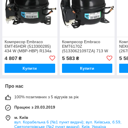
Компресор Embraco
Компресор Embraco
Ком
EMT45HDR (513300285)
EMT6170Z
NEK
434 W (MBP-HBP) R134a
(51330621097ZA) 713 W
(26
CSIR
(HBP) R134a
(R13
4 807
5 583
5 5
₴
₴
Купити
Купити
Про нас
100% позитивних з 5 відгуків за рік
Працює з 20.03.2019
м. Київ
вул. Корабельна 6 (№1 пункт видачі); вул. Київська, б.59,
Святопетрівське (№2 пункт видачі), Київ, Україна