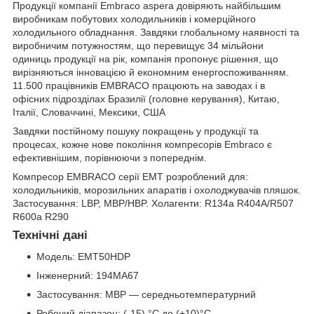
Продукції компанії Embraco aspera довіряють найбільшим
виробникам побутових холодильників і комерційного
холодильного обладнання. Завдяки глобальному наявності та
виробничим потужностям, що перевищує 34 мільйони
одиниць продукції на рік, компанія пропонує рішення, що
вирізняються інновацією й економним енергоспоживанням.
11.500 працівників EMBRACO працюють на заводах і в
офісних підрозділах Бразилії (головне керування), Китаю,
Італії, Словаччині, Мексики, США
Завдяки постійному пошуку покращень у продукції та
процесах, кожне нове покоління компресорів Embraco є
ефективнішим, порівнюючи з попереднім.
Компресор EMBRACO серії EMT розроблений для:
холодильників, морозильних апаратів і охолоджувачів пляшок.
Застосування: LBP, MBP/HBP. Холагенти: R134a R404A/R507
R600a R290
Технічні дані
Модель: EMT50HDP
Інженерний: 194MA67
Застосування: MBP — середньотемпературний
Робочий діапазон: (-15) °C до (+10)°С