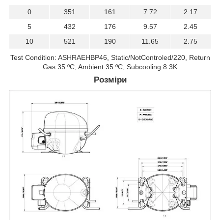
0
351
161
7.72
2.17
5
432
176
9.57
2.45
10
521
190
11.65
2.75
Test Condition: ASHRAEHBP46, Static/NotControled/220, Return
Gas 35 ºC, Ambient 35 ºC, Subcooling 8.3K
Розміри