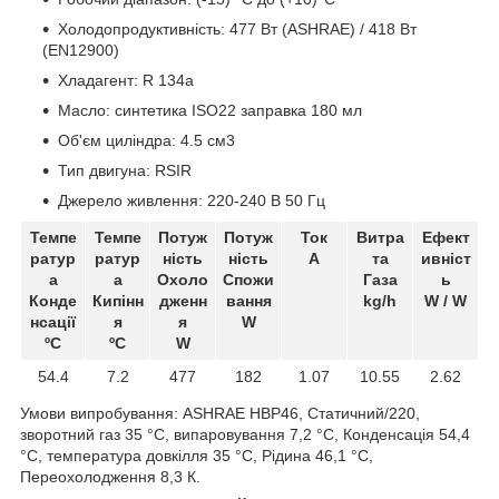
Холодопродуктивність: 477 Вт (ASHRAE) / 418 Вт
(EN12900)
Хладагент: R 134a
Масло: синтетика ISO22 заправка 180 мл
Об'єм циліндра: 4.5 см3
Тип двигуна: RSIR
Джерело живлення: 220-240 В 50 Гц
Темпе
Темпе
Потуж
Потуж
Ток
Витра
Ефект
ратур
ратур
ність
ність
A
та
ивніст
а
а
Охоло
Спожи
Газа
ь
Конде
Кипінн
дженн
вання
kg/h
W / W
нсації
я
я
W
ºC
ºC
W
54.4
7.2
477
182
1.07
10.55
2.62
Умови випробування: ASHRAE HBP46, Статичний/220,
зворотний газ 35 °C, випаровування 7,2 °C, Конденсація 54,4
°C, температура довкілля 35 °C, Рідина 46,1 °C,
Переохолодження 8,3 К.