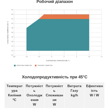
Робочий діапазон
Холодопродуктивність при 45°C
Температ
Потужніст
Потужніст
Витрата
Ефективн
ура
ь
ь
Газу
ість
Кипіння
Охолодж
Споживан
kg/h
W / W
ºC
ення
ня
W
W