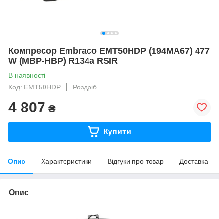
Компресор Embraco EMT50HDP (194MA67) 477
W (MBP-HBP) R134a RSIR
В наявності
Код: EMT50HDP
Роздріб
4 807
₴
Купити
Опис
Характеристики
Відгуки про товар
Доставка
Опис