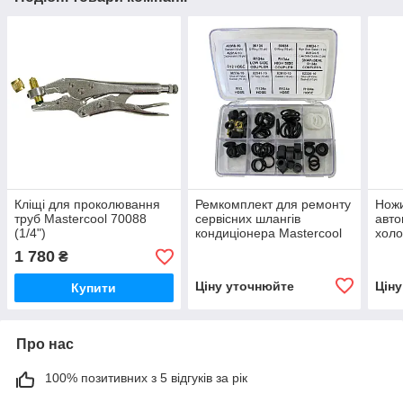
Кліщі для проколювання
Ремкомплект для ремонту
Ножи
труб Mastercool 70088
сервісних шлангів
авто
(1/4")
кондиціонера Mastercool
холо
85200
800
1 780
₴
Ціну уточнюйте
Цін
Купити
Про нас
100% позитивних з 5 відгуків за рік