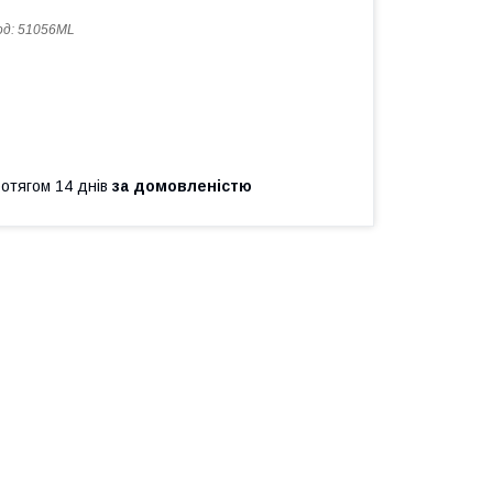
од:
51056ML
ротягом 14 днів
за домовленістю