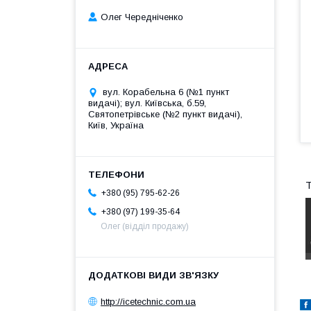
Олег Чередніченко
вул. Корабельна 6 (№1 пункт
видачі); вул. Київська, б.59,
Святопетрівське (№2 пункт видачі),
Київ, Україна
Т
+380 (95) 795-62-26
+380 (97) 199-35-64
Олег (відділ продажу)
http://icetechnic.com.ua