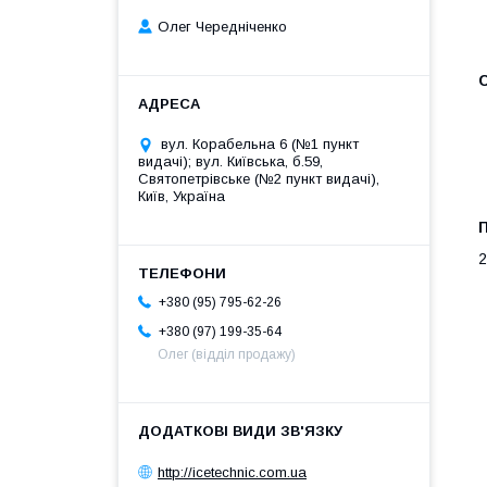
Олег Чередніченко
вул. Корабельна 6 (№1 пункт
видачі); вул. Київська, б.59,
Святопетрівське (№2 пункт видачі),
Київ, Україна
2
+380 (95) 795-62-26
+380 (97) 199-35-64
Олег (відділ продажу)
http://icetechnic.com.ua